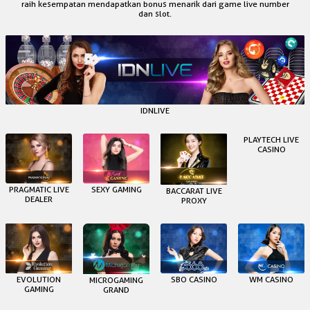
raih kesempatan mendapatkan bonus menarik dari game live number
dan slot.
IDNLIVE
PLAYTECH LIVE
CASINO
PRAGMATIC LIVE
SEXY GAMING
BACCARAT LIVE
DEALER
PROXY
EVOLUTION
SBO CASINO
WM CASINO
MICROGAMING
GAMING
GRAND