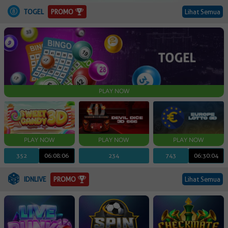
PROMO
TOGEL
Lihat Semua
PLAY NOW
352
06:08:05
234
743
06:30:03
PROMO
IDNLIVE
Lihat Semua