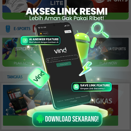
PLAY NOW
PLAY NOW
E-SPORTS
NEW
PLAY NOW
PLAY NOW
PLAY NOW
TANGKAS