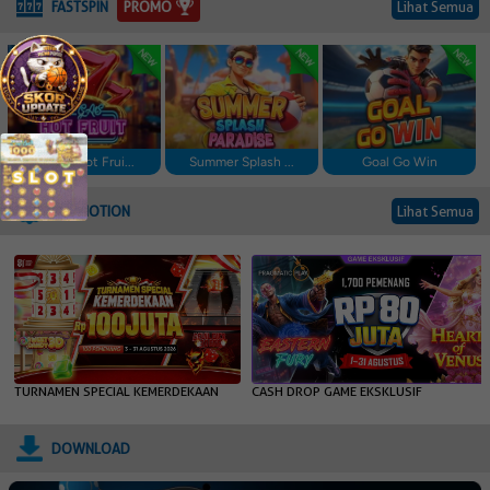
PROMO
FASTSPIN
Lihat Semua
Vegas Hot Frui...
Summer Splash ...
Goal Go Win
PROMOTION
Lihat Semua
TURNAMEN SPECIAL KEMERDEKAAN
CASH DROP GAME EKSKLUSIF
DOWNLOAD