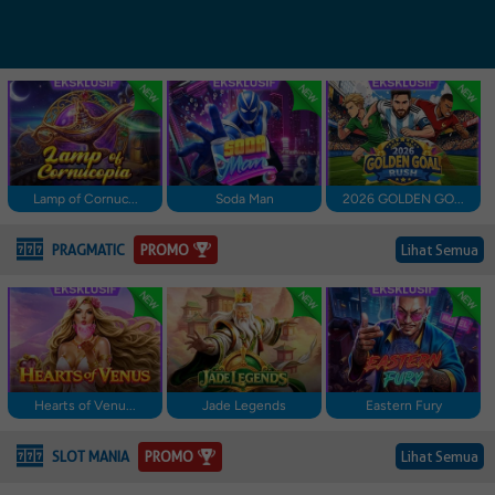
Lamp of Cornuc...
Soda Man
2026 GOLDEN GO...
PROMO
PRAGMATIC
Lihat Semua
Hearts of Venu...
Jade Legends
Eastern Fury
PROMO
SLOT MANIA
Lihat Semua