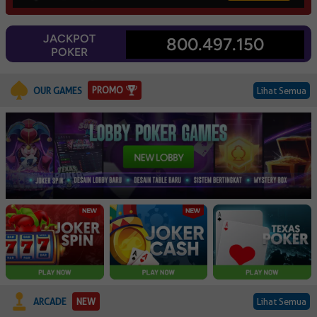
JACKPOT
800.497.150
POKER
PROMO
OUR GAMES
Lihat Semua
ARCADE
NEW
Lihat Semua