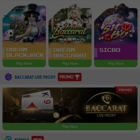
Play Now
Play Now
Play Now
PROMO
BACCARAT LIVE PROXY
Play Now
IDNMAX
NEW